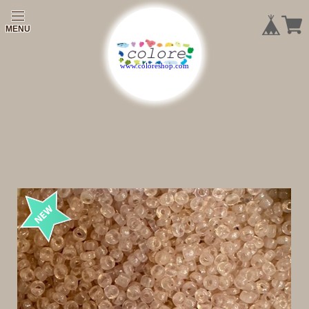
|
|
|