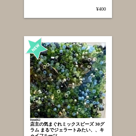
¥400
Item662
店主の気まぐれミックスビーズ 30グ
ラム まるでジェラートみたい、、キ
ゥイフルーツ