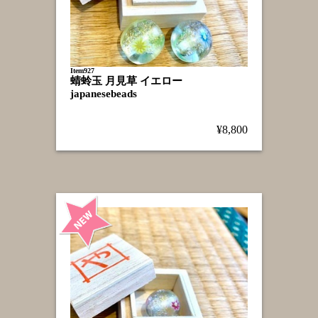
Item927
蜻蛉玉 月見草 イエロー
japanesebeads
¥8,800