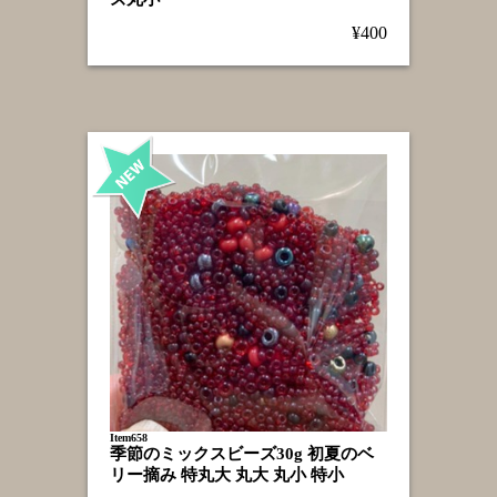
¥400
Item658
季節のミックスビーズ30g 初夏のベ
リー摘み 特丸大 丸大 丸小 特小