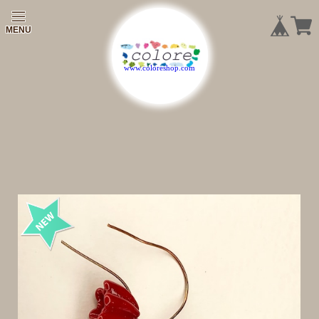
|
|
|