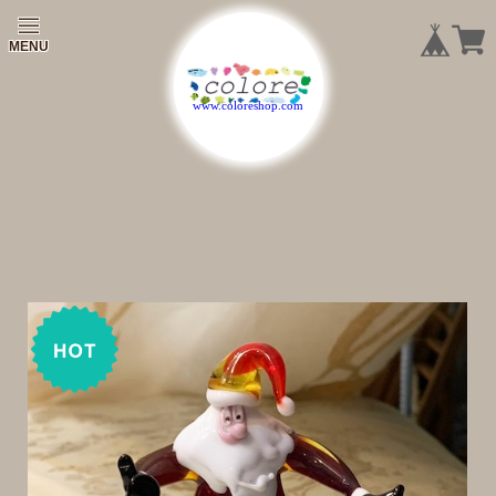
|
|
|