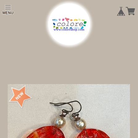
|
|
|