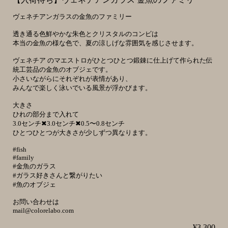
ヴェネチアンガラスの金魚のファミリー
透き通る色鮮やかな朱色とクリスタルのコンビは
本当の金魚の様な色で、夏の涼しげな雰囲気を感じさせます。
ヴェネチア のマエストロがひとつひとつ鍛錬に仕上げて作られた伝
統工芸品の金魚のオブジェです。
小さいながらにそれぞれが表情があり、
みんなで楽しく泳いでいる風景が浮かびます。
大きさ
ひれの部分まで入れて
3.0センチ✖3.0センチ✖0.5〜0.8センチ
ひとつひとつが大きさが少しずつ異なります。
#fish
#family
#金魚のガラス
#ガラス好きさんと繋がりたい
#魚のオブジェ
お問い合わせは
mail@colorelabo.com
¥3,300