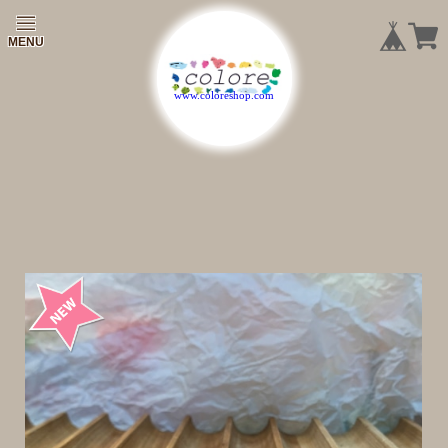
|
|
|