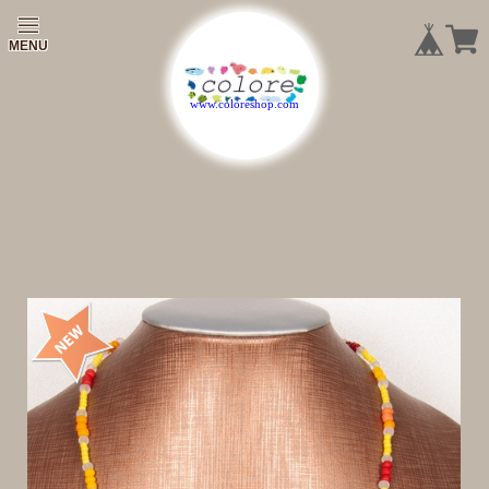
|
|
|