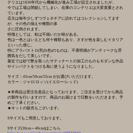
テリエは1830年代から機械化が進み工場が設立されましたが、
今では工場は閉鎖してしまい、在庫のコンテリエは大変貴重とされ
ています。
店主は毎年少しずつヴェネチアに訪れてはコレクションしてます
が、その色の揃えや種類の多
さに圧倒されます。
特徴としては、粒は不揃いだか味がある。
色は一色とはいえども何十種類もあり、さすが色を楽しむイタリア
といった感じ。
特にアラバストロ(乳白色)のものは、不透明感がアンティークな雰
囲気をだして美しいです。
最近では砂で艶を取ったサティナートの加工のものもモダンな作品
やインパクトをつける為に使うようになりました。
サイズ：45cm/50cm/55cm がお選びいただけます。
カラー：ジャロ/ロッソ(イエロー/レッド)
★本商品は受注生産品となっております。ご注文を受けてから商品
の製作を行いますので、商品のお届けまで日数をいただきます。予
めご了承ください。
★キットの販売もございます。
Sサイズもご用意しております。
Sサイズ(30cm～40cm)はこちら