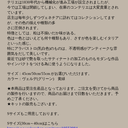
テリエは1830年代から機械化が進み工場が設立されましたが、
今では工場は閉鎖してしまい、在庫のコンテリエは大変貴重とされ
ています。
店主は毎年少しずつヴェネチアに訪れてはコレクションしてます
が、その色の揃えや種類の多
さに圧倒されます。
特徴としては、粒は不揃いだか味がある。
色は一色とはいえども何十種類もあり、さすが色を楽しむイタリア
といった感じ。
特にアラバストロ(乳白色)のものは、不透明感がアンティークな雰
囲気をだして美しいです。
最近では砂で艶を取ったサティナートの加工のものもモダンな作品
やインパクトをつける為に使うようになりました。
サイズ：45cm/50cm/55cm がお選びいただけます。
カラー：ヴェルデ(グリーン) 黄緑
★本商品は受注生産品となっております。ご注文を受けてから商品
の製作を行いますので、商品のお届けまで日数をいただきます。予
めご了承ください。
★キットの販売もございます。
Sサイズもご用意しております。
Sサイズ(30cm～40cm)はこちら