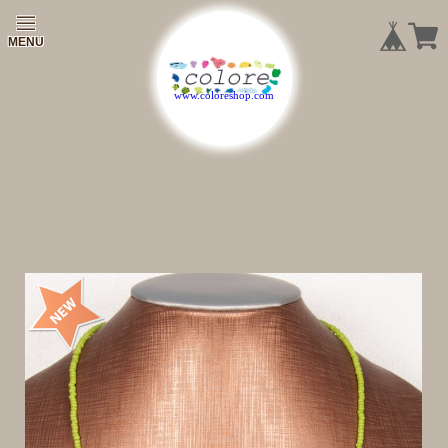
|
|
|