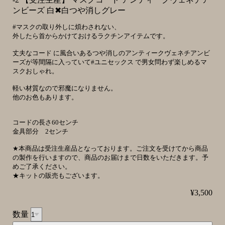
ンビーズ 白✖︎白つや消しグレー
#マスクの取り外しに煩わされない、
外したら首からかけておけるラクチンアイテムです。
丈夫なコード に風合いあるつや消しのアンティークヴェネチアンビ
ーズが等間隔に入っていて#ユニセックス で男女問わず楽しめるマ
スクおしゃれ。
軽い材質なので邪魔になりません。
他のお色もあります。
コードの長さ60センチ
金具部分 2センチ
★本商品は受注生産品となっております。ご注文を受けてから商品
の製作を行いますので、商品のお届けまで日数をいただきます。予
めご了承ください。
★キットの販売もございます。
¥3,500
数量