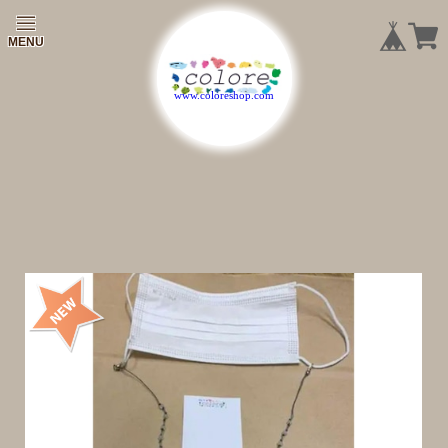
|
|
|