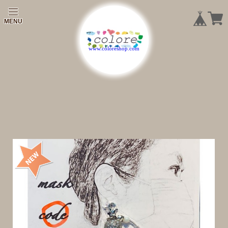
|
|
|