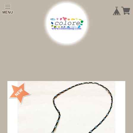
|
|
|