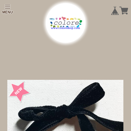
|
|
|