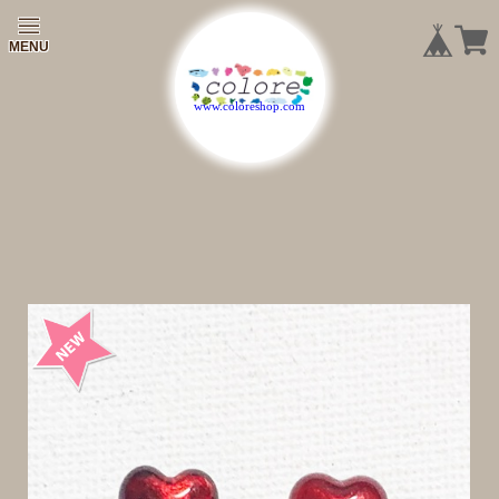
|
|
|