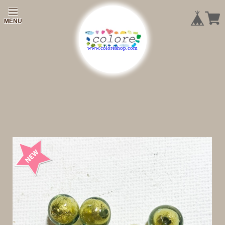
|
|
|