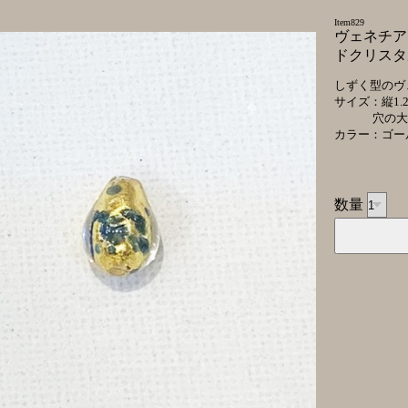
Item829
ヴェネチア
ドクリスタ
しずく型のヴ
サイズ：縦1.2c
穴の大きさ 
カラー：ゴー
数量