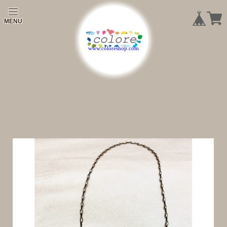
|
|
|