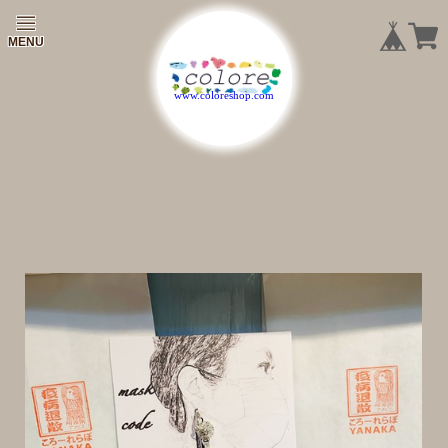
|
|
|