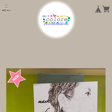
|
|
|