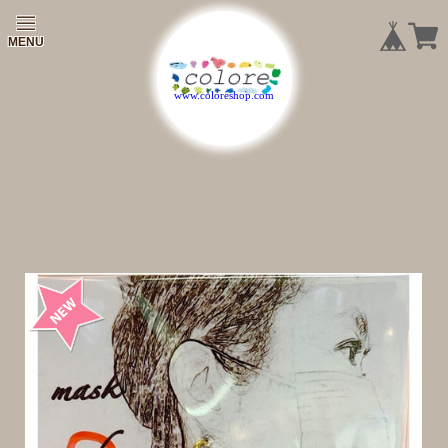
|
|
|