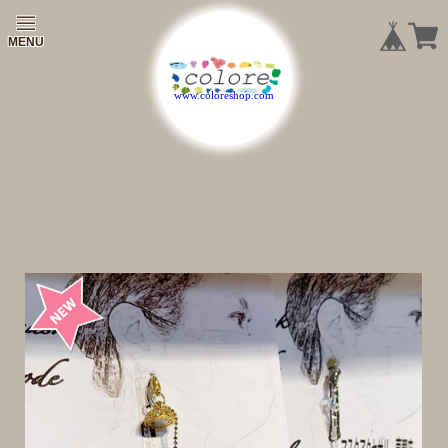
|
|
|