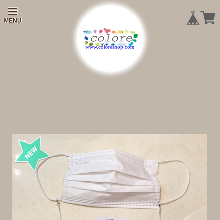
|
|
|