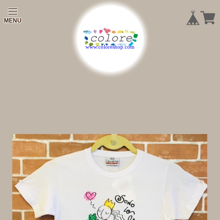
|
|
|