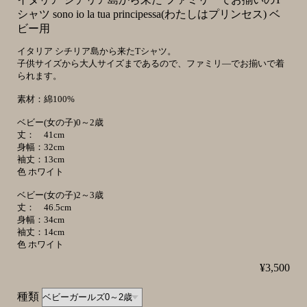
シャツ sono io la tua principessa(わたしはプリンセス) ベ
ビー用
イタリア シチリア島から来たTシャツ。
子供サイズから大人サイズまであるので、ファミリ―でお揃いで着
られます。
素材：綿100%
ベビー(女の子)0～2歳
丈： 41cm
身幅：32cm
袖丈：13cm
色 ホワイト
ベビー(女の子)2～3歳
丈： 46.5cm
身幅：34cm
袖丈：14cm
色 ホワイト
¥3,500
種類