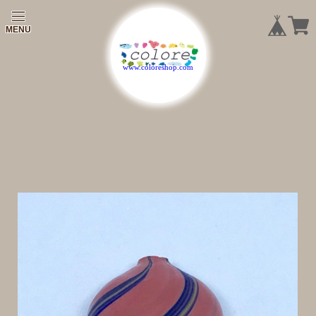
|
|
|