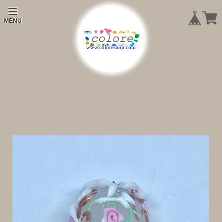
|
|
|