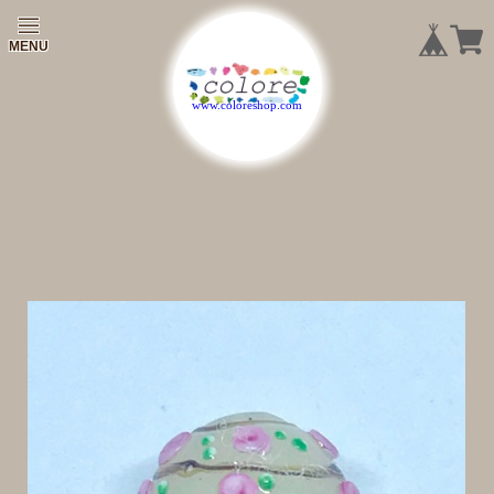
|
|
|