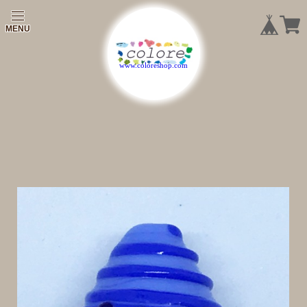
|
|
|