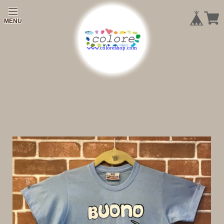
|
|
|