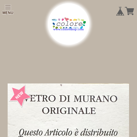
|
|
|