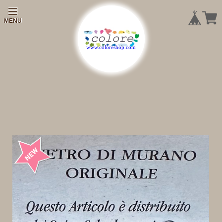
|
|
|