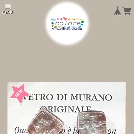
|
|
|