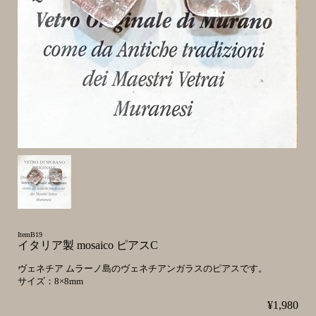
ItemB19
イタリア製 mosaico ピアスC
ヴェネチア ムラーノ島のヴェネチアンガラスのピアスです。
サイズ：8×8mm
¥1,980