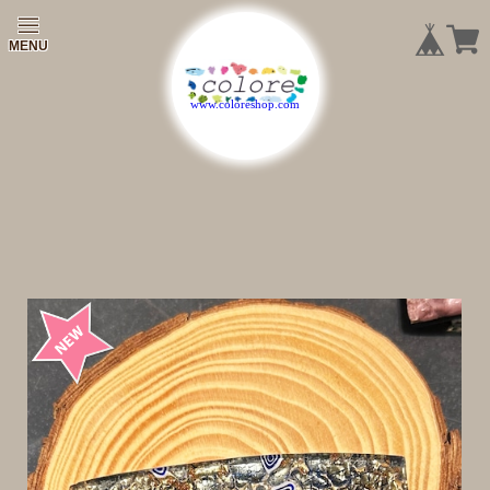
|
|
|