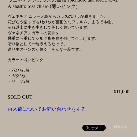
Alabastro rosa chiaro (薄いピンク)
ヴェネチア ムラーノ島からガラスのバラが届きました。
花びらや葉っぱも1枚1枚が芸術的なフォルム、まるで本物、
それ以上に生き生きして美しく輝いています。
ヴェネチアンガラスの花弁を
幾重にも重ねてシルク糸を巻き付けて仕上げます。
贈り物として一輪添えるだけで、
送り主のセンスが輝く、そんな一品です。
カラー：薄いピンク
・花びら5枚
・ガク3枚
・リーフ2枚
¥11,000
SOLD OUT
再入荷についてお問い合わせをする
通報する