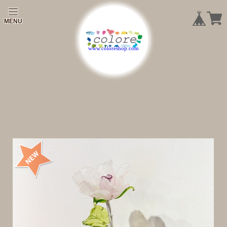
|
|
|